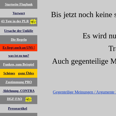
Startseite Flugfunk
Bis jetzt noch keine 
Vorwort
43 Tote in der PLR
Ursache der Unfälle
Es wird nu
Die Regeln
Tr
Es liegt auch an UNS !
was ist zu tun?
Auch gegenteilige M
Funken, zum Beispiel
Schönes
ganz Übles
Zustimmung PRO
Ablehnung, CONTRA
Gegenteilige Meinungen / Argumente 
HGF-FAQ
Presseartikel